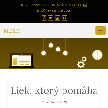
Skip
123 Street, NYC, US
0123456789
to
info@example.com
content
MESIT
Liek, ktorý pomáha
November 8, 2025