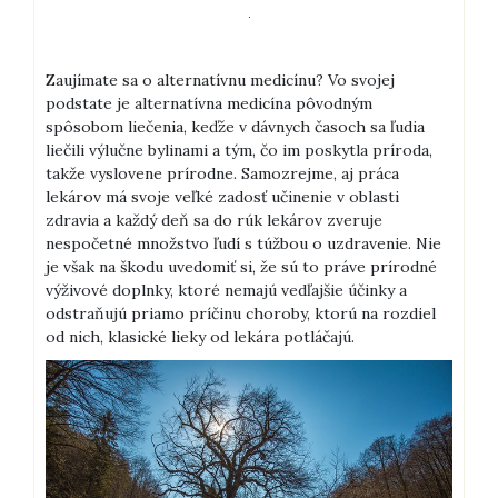
Zaujímate sa o alternatívnu medicínu? Vo svojej
podstate je alternatívna medicína pôvodným
spôsobom liečenia, keďže v dávnych časoch sa ľudia
liečili výlučne bylinami a tým, čo im poskytla príroda,
takže vyslovene prírodne. Samozrejme, aj práca
lekárov má svoje veľké zadosť učinenie v oblasti
zdravia a každý deň sa do rúk lekárov zveruje
nespočetné množstvo ľudí s túžbou o uzdravenie.
Nie
je však na škodu uvedomiť si, že sú to práve prírodné
výživové doplnky, ktoré nemajú vedľajšie účinky a
odstraňujú priamo príčinu choroby, ktorú na rozdiel
od nich, klasické lieky od lekára potláčajú.