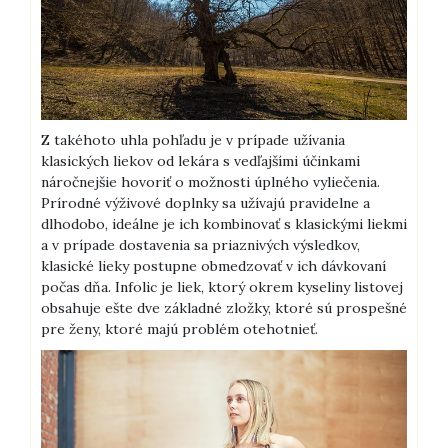
Z takéhoto uhla pohľadu je v prípade užívania
klasických liekov od lekára s vedľajšími účinkami
náročnejšie hovoriť o možnosti úplného vyliečenia.
Prírodné výživové doplnky sa užívajú pravidelne a
dlhodobo, ideálne je ich kombinovať s klasickými liekmi
a v prípade dostavenia sa priaznivých výsledkov,
klasické lieky postupne obmedzovať v ich dávkovaní
počas dňa.
Infolic je liek, ktorý okrem kyseliny listovej
obsahuje ešte dve základné zložky, ktoré sú prospešné
pre ženy, ktoré majú problém otehotnieť.