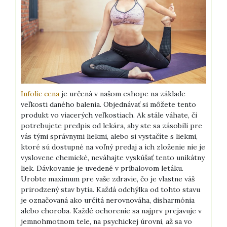
Infolic cena
je určená v našom eshope na základe
veľkosti daného balenia. Objednávať si môžete tento
produkt vo viacerých veľkostiach. Ak stále váhate, či
potrebujete predpis od lekára, aby ste sa zásobili pre
vás tými správnymi liekmi, alebo si vystačíte s liekmi,
ktoré sú dostupné na voľný predaj a ich zloženie nie je
vyslovene chemické, neváhajte vyskúšať tento unikátny
liek.
Dávkovanie je uvedené v príbalovom letáku.
Urobte maximum pre vaše zdravie, čo je vlastne váš
prirodzený stav bytia. Každá odchýlka od tohto stavu
je označovaná ako určitá nerovnováha, disharmónia
alebo choroba. Každé ochorenie sa najprv prejavuje v
jemnohmotnom tele, na psychickej úrovni, až sa vo