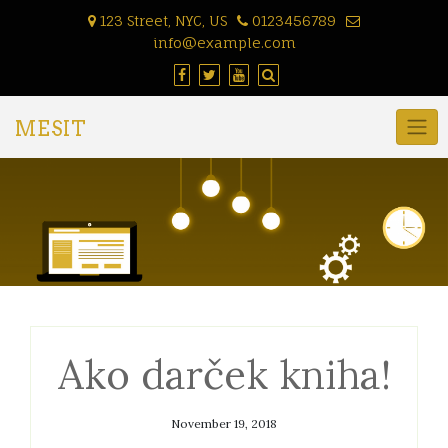
Skip
123 Street, NYC, US
0123456789
to
info@example.com
content
MESIT
Ako darček kniha!
November 19, 2018