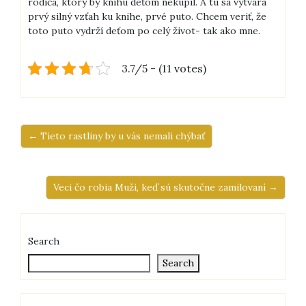
rodiča, ktorý by knihu deťom nekúpil. A tu sa vytvára
prvý silný vzťah ku knihe, prvé puto. Chcem veriť, že
toto puto vydrží deťom po celý život- tak ako mne.
3.7/5 - (11 votes)
← Tieto rastliny by u vás nemali chýbať
Veci čo robia Muži, keď sú skutočne zamilovaní →
Search
Search