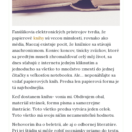
Fanúšikovia elektronických prístrojov tvrdia, že
papierové
knihy
sú vecou minulosti, rovnako ako
média, Naozaj existuje pocit, že knižnice sa stávajú
anachronizmom. Koniec koncov, tisícky zväzkov, ktoré
sa predtým museli zhromažďovať celý môj život, sa
dnes sťahujú z internetu jedným kliknutím a
jednoducho sa všetko to množstvo zmestí do jednej
čítačky s veľkosťou notebooku. Ale… neponáhľajte sa
vzdať papierových kníh. Predsa len papierová forma je
tá najvhodnejšia.
Keď dostanem knihu- vonia mi. Obdivujem obal,
materiál stránok, formu písma a samozrejme
ilustrácie. Toto všetko predsa vytvára jeden celok.
Toto všetko má svoju ničím nezameniteľnú hodnotu.
Nehovorím iba o beletrii, ale aj o odbornej literatúre.
Pri jej štúdiu si môže robiť poznámky priamo do textu.