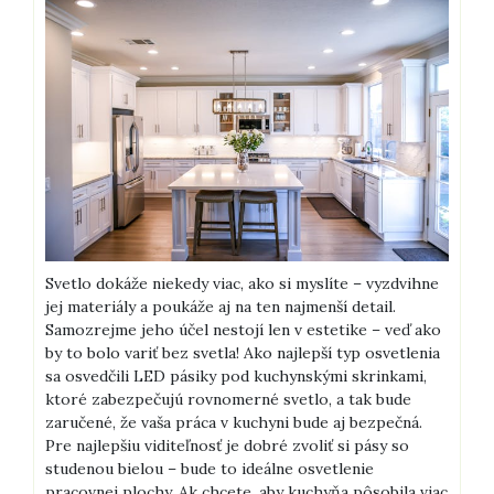
Svetlo dokáže niekedy viac, ako si myslíte – vyzdvihne
jej materiály a poukáže aj na ten najmenší detail.
Samozrejme jeho účel nestojí len v estetike – veď ako
by to bolo variť bez svetla! Ako najlepší typ osvetlenia
sa osvedčili LED pásiky pod kuchynskými skrinkami,
ktoré zabezpečujú rovnomerné svetlo, a tak bude
zaručené, že vaša práca v kuchyni bude aj bezpečná.
Pre najlepšiu viditeľnosť je dobré zvoliť si pásy so
studenou bielou – bude to ideálne osvetlenie
pracovnej plochy. Ak chcete, aby kuchyňa pôsobila viac