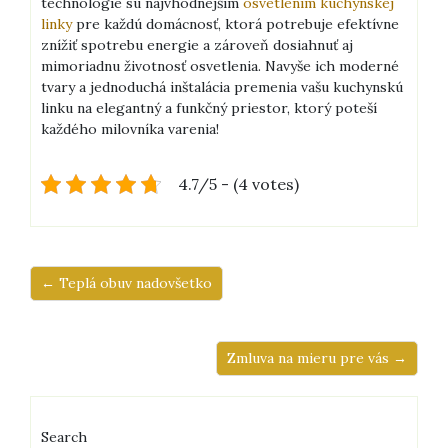
technológie sú najvhodnejším
osvetlením kuchynskej
linky
pre každú domácnosť, ktorá potrebuje efektívne
znížiť spotrebu energie a zároveň dosiahnuť aj
mimoriadnu životnosť osvetlenia. Navyše ich moderné
tvary a jednoduchá inštalácia premenia vašu kuchynskú
linku na elegantný a funkčný priestor, ktorý poteší
každého milovníka varenia!
4.7/5 - (4 votes)
← Teplá obuv nadovšetko
Zmluva na mieru pre vás →
Search