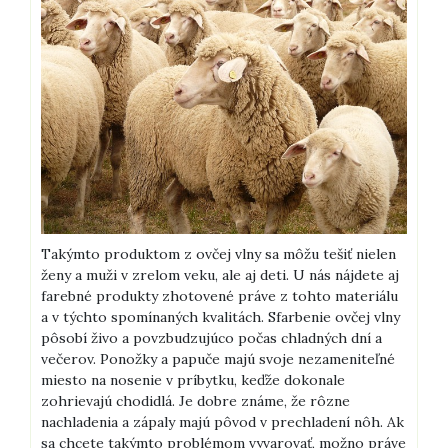
Takýmto produktom z ovčej vlny sa môžu tešiť nielen
ženy a muži v zrelom veku, ale aj deti. U nás nájdete aj
farebné produkty zhotovené práve z tohto materiálu
a v týchto spomínaných kvalitách. Sfarbenie ovčej vlny
pôsobí živo a povzbudzujúco počas chladných dní a
večerov.
Ponožky a papuče majú svoje nezameniteľné
miesto na nosenie v príbytku, keďže dokonale
zohrievajú chodidlá. Je dobre známe, že rôzne
nachladenia a zápaly majú pôvod v prechladení nôh. Ak
sa chcete takýmto problémom vyvarovať, možno práve