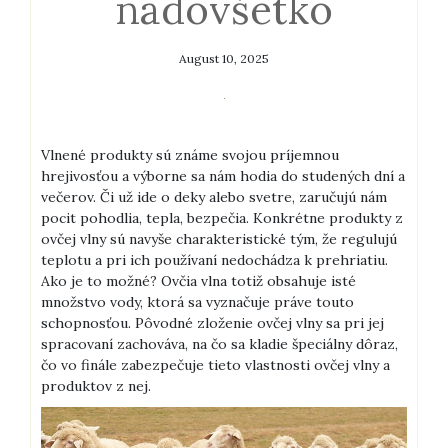
nadovšetko
August 10, 2025
Vlnené produkty sú známe svojou príjemnou
hrejivosťou a výborne sa nám hodia do studených dní a
večerov. Či už ide o deky alebo svetre, zaručujú nám
pocit pohodlia, tepla, bezpečia. Konkrétne produkty z
ovčej vlny sú navyše charakteristické tým, že regulujú
teplotu a pri ich používaní nedochádza k prehriatiu.
Ako je to možné? Ovčia vlna totiž obsahuje isté
množstvo vody, ktorá sa vyznačuje práve touto
schopnosťou. Pôvodné zloženie ovčej vlny sa pri jej
spracovaní zachováva, na čo sa kladie špeciálny dôraz,
čo vo finále zabezpečuje tieto vlastnosti ovčej vlny a
produktov z nej.