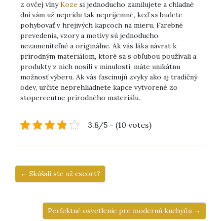
z ovčej vlny
Koze
si jednoducho zamilujete a chladné
dni vám už neprídu tak nepríjemné, keď sa budete
pohybovať v hrejivých kapcoch na mieru. Farebné
prevedenia, vzory a motívy sú jednoducho
nezameniteľné a originálne.
Ak vás láka návrat k
prírodným materiálom, ktoré sa s obľubou používali a
produkty z nich nosili v minulosti, máte unikátnu
možnosť výberu. Ak vás fascinujú zvyky ako aj tradičný
odev, určite neprehliadnete kapce vytvorené zo
stopercentne prírodného materiálu.
3.8/5 - (10 votes)
← Skúšali ste už escort?
Perfektné osvetlenie pre modernú kuchyňu →