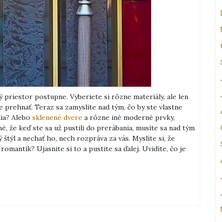
tý priestor postupne. Vyberiete si rôzne materiály, ale len
 prehnať. Teraz sa zamyslite nad tým, čo by ste vlastne
lia? Alebo
sklenené dvere
a rôzne iné moderné prvky,
, že keď ste sa už pustili do prerábania, musíte sa nad tým
 štýl a nechať ho, nech rozpráva za vás. Myslíte si, že
omantik? Ujasnite si to a pustite sa ďalej. Uvidíte, čo je