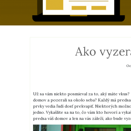
Ako vyzer
Oc
Už sa vám niekto posmieval za to, aký máte vkus? U
domov a pozerali sa okolo seba? Každý má predsa s
prvky vedia ľudí dosť prekvapiť. Niektorých možno
jedno. Vykašlite sa na to, čo vám kto hovorí a vykaš
predsa váš domov a len na vás záleží, ako bude vy