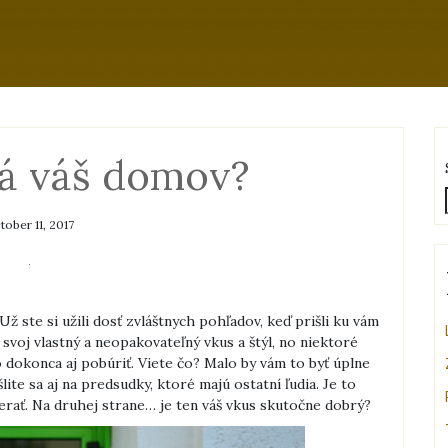
á váš domov?
tober 11, 2017
ž ste si užili dosť zvláštnych pohľadov, keď prišli ku vám
voj vlastný a neopakovateľný vkus a štýl, no niektoré
 dokonca aj pobúriť. Viete čo? Malo by vám to byť úplne
lite sa aj na predsudky, ktoré majú ostatní ľudia. Je to
zerať. Na druhej strane… je ten váš vkus skutočne dobrý?