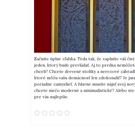
Začnite úplne zľahka. Teda tak, že zaplníte váš čis
jeden, ktorý bude prevládať. Aj to predsa nemôžete
chceli? Chcete drevené stolíky a nerezové zábrad
ktoré môžu vašu domácnosť len zdokonaliť? Je jasné
poriadne zamyslieť. A hlavne musíte nájsť svoj nový
chcete niečo moderné a minimalistické? Alebo ste r
pre vás najlepšie.