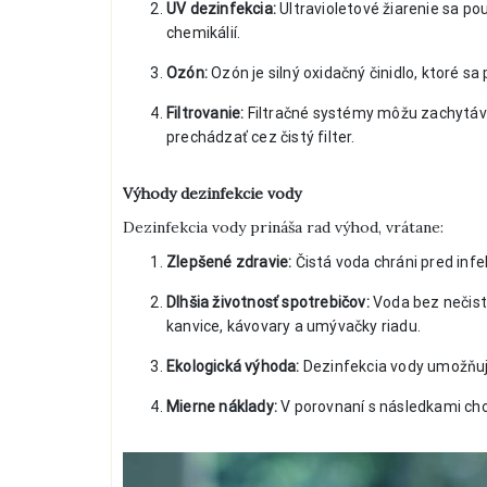
UV dezinfekcia:
Ultravioletové žiarenie sa p
chemikálií.
Ozón:
Ozón je silný oxidačný činidlo, ktoré s
Filtrovanie:
Filtračné systémy môžu zachytáv
prechádzať cez čistý filter.
Výhody dezinfekcie vody
Dezinfekcia vody prináša rad výhod, vrátane:
Zlepšené zdravie:
Čistá voda chráni pred inf
Dlhšia životnosť spotrebičov:
Voda bez nečistô
kanvice, kávovary a umývačky riadu.
Ekologická výhoda:
Dezinfekcia vody umožňuje
Mierne náklady:
V porovnaní s následkami chor