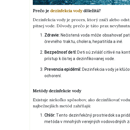
Prečo je
dezinfekcia vody
dôležitá?
Dezinfekcia vody je proces, ktorý zničí alebo odst
pitnej vode. Dôvody, prečo je táto prax nevyhnutn
Zdravie:
Nečistená voda môže obsahovať patog
črevného traktu, cholera, hepatitída a iné.
Bezpečnosť detí:
Deti sú zvlášť citlivé na ko
prístup k čistej a dezinfikovanej vode.
Prevencia epidémií:
Dezinfekcia vody je kľúčo
ochorení.
Metódy dezinfekcie vody
Existuje niekoľko spôsobov, ako dezinfikovať vod
najbežnejších metód zahŕňajú:
Chlór:
Tento dezinfekčný prostriedok sa prid
metóda v mnohých verejných vodovodných za