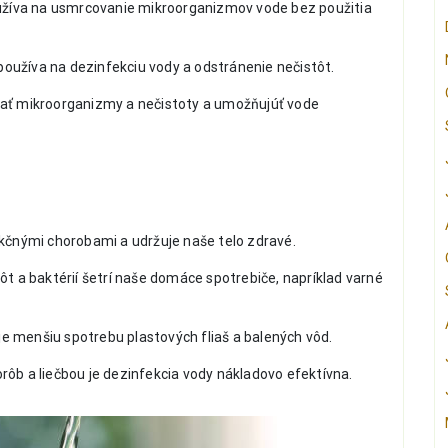
oužíva na usmrcovanie mikroorganizmov vode bez použitia
a používa na dezinfekciu vody a odstránenie nečistôt.
ať mikroorganizmy a nečistoty a umožňujúť vode
ekčnými chorobami a udržuje naše telo zdravé.
t a baktérií šetrí naše domáce spotrebiče, napríklad varné
 menšiu spotrebu plastových fliaš a balených vôd.
ôb a liečbou je dezinfekcia vody nákladovo efektívna.