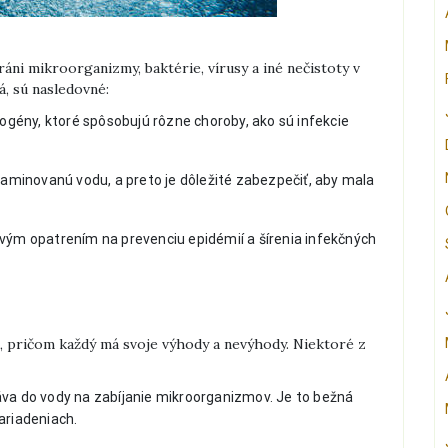
ráni mikroorganizmy, baktérie, vírusy a iné nečistoty v
á, sú nasledovné:
ény, ktoré spôsobujú rôzne choroby, ako sú infekcie
ntaminovanú vodu, a preto je dôležité zabezpečiť, aby mala
vým opatrením na prevenciu epidémií a šírenia infekčných
u, pričom každý má svoje výhody a nevýhody. Niektoré z
áva do vody na zabíjanie mikroorganizmov. Je to bežná
riadeniach.