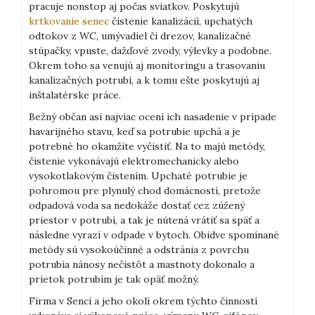
pracuje nonstop aj počas sviatkov. Poskytujú
krtkovanie senec
čistenie kanalizácií, upchatých
odtokov z WC, umývadiel či drezov, kanalizačné
stúpačky, vpuste, dažďové zvody, výlevky a podobne.
Okrem toho sa venujú aj monitoringu a trasovaniu
kanalizačných potrubí, a k tomu ešte poskytujú aj
inštalatérske práce.
Bežný občan asi najviac ocení ich nasadenie v prípade
havarijného stavu, keď sa potrubie upchá a je
potrebné ho okamžite vyčistiť. Na to majú metódy,
čistenie vykonávajú elektromechanicky alebo
vysokotlakovým čistením. Upchaté potrubie je
pohromou pre plynulý chod domácností, pretože
odpadová voda sa nedokáže dostať cez zúžený
priestor v potrubí, a tak je nútená vrátiť sa späť a
následne vyrazí v odpade v bytoch. Obidve spomínané
metódy sú vysokoúčinné a odstránia z povrchu
potrubia nánosy nečistôt a mastnoty dokonalo a
prietok potrubím je tak opäť možný.
Firma v Senci a jeho okolí okrem týchto činností