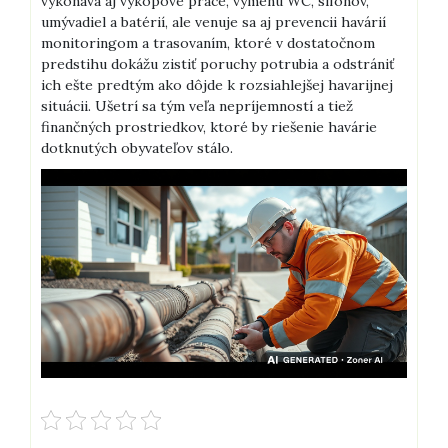
vykonáva aj výkopové práce, výmenu WC, sifónov,
umývadiel a batérií, ale venuje sa aj prevencii havárií
monitoringom a trasovaním, ktoré v dostatočnom
predstihu dokážu zistiť poruchy potrubia a odstrániť
ich ešte predtým ako dôjde k rozsiahlejšej havarijnej
situácii. Ušetrí sa tým veľa nepríjemností a tiež
finančných prostriedkov, ktoré by riešenie havárie
dotknutých obyvateľov stálo.