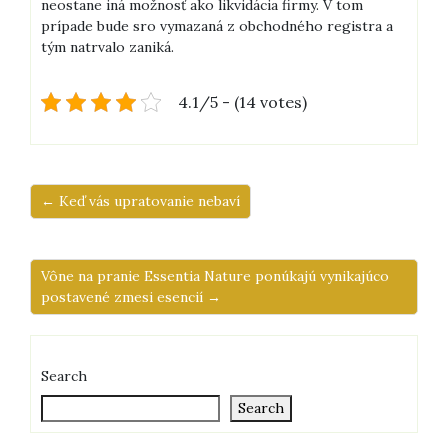
neostane iná možnosť ako likvidácia firmy. V tom
prípade bude sro vymazaná z obchodného registra a
tým natrvalo zaniká.
4.1/5 - (14 votes)
← Keď vás upratovanie nebaví
Vône na pranie Essentia Nature ponúkajú vynikajúco
postavené zmesi esencií →
Search
Search