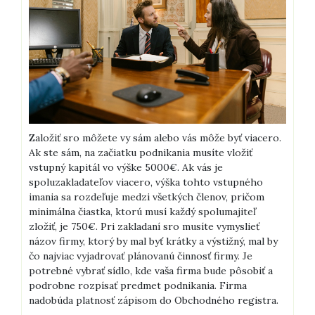
Založiť sro môžete vy sám alebo vás môže byť viacero.
Ak ste sám, na začiatku podnikania musíte vložiť
vstupný kapitál vo výške 5000€. Ak vás je
spoluzakladateľov viacero, výška tohto vstupného
imania sa rozdeľuje medzi všetkých členov, pričom
minimálna čiastka, ktorú musí každý spolumajiteľ
zložiť, je 750€. Pri zakladaní sro musíte vymyslieť
názov firmy, ktorý by mal byť krátky a výstižný, mal by
čo najviac vyjadrovať plánovanú činnosť firmy. Je
potrebné vybrať sídlo, kde vaša firma bude pôsobiť a
podrobne rozpísať predmet podnikania. Firma
nadobúda platnosť zápisom do Obchodného registra.