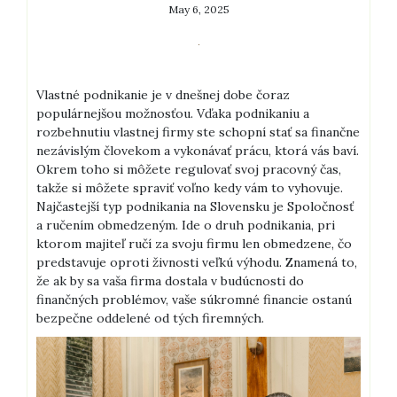
May 6, 2025
Vlastné podnikanie je v dnešnej dobe čoraz
populárnejšou možnosťou. Vďaka podnikaniu a
rozbehnutiu vlastnej firmy ste schopní stať sa finančne
nezávislým človekom a vykonávať prácu, ktorá vás baví.
Okrem toho si môžete regulovať svoj pracovný čas,
takže si môžete spraviť voľno kedy vám to vyhovuje.
Najčastejší typ podnikania na Slovensku je Spoločnosť
a ručením obmedzeným. Ide o druh podnikania, pri
ktorom majiteľ ručí za svoju firmu len obmedzene, čo
predstavuje oproti živnosti veľkú výhodu. Znamená to,
že ak by sa vaša firma dostala v budúcnosti do
finančných problémov, vaše súkromné financie ostanú
bezpečne oddelené od tých firemných.