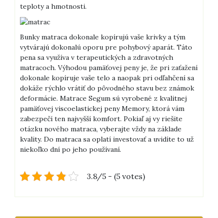
teploty a hmotnosti.
Bunky matraca dokonale kopírujú vaše krivky a tým
vytvárajú dokonalú oporu pre pohybový aparát. Táto
pena sa využíva v terapeutických a zdravotných
matracoch. Výhodou pamäťovej peny je, že pri zaťažení
dokonale kopíruje vaše telo a naopak pri odľahčení sa
dokáže rýchlo vrátiť do pôvodného stavu bez známok
deformácie. Matrace Segum sú vyrobené z kvalitnej
pamäťovej viscoelastickej peny Memory, ktorá vám
zabezpečí ten najvyšší komfort. Pokiaľ aj vy riešite
otázku nového matraca, vyberajte vždy na základe
kvality. Do matraca sa oplatí investovať a uvidíte to už
niekoľko dní po jeho používaní.
3.8/5 - (5 votes)