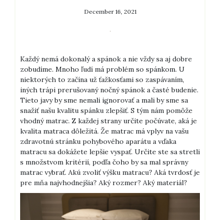
December 16, 2021
Každý nemá dokonalý a spánok a nie vždy sa aj dobre
zobudíme. Mnoho ľudí má problém so spánkom. U
niektorých to začína už ťažkosťami so zaspávaním,
iných trápi prerušovaný nočný spánok a časté budenie.
Tieto javy by sme nemali ignorovať a mali by sme sa
snažiť našu kvalitu spánku zlepšiť. S tým nám pomôže
vhodný matrac.
Z každej strany určite počúvate, aká je
kvalita matraca dôležitá. Že matrac má vplyv na vašu
zdravotnú stránku pohybového aparátu a vďaka
matracu sa dokážete lepšie vyspať. Určite ste sa stretli
s množstvom kritérií, podľa čoho by sa mal správny
matrac vybrať. Akú zvoliť výšku matracu? Aká tvrdosť je
pre mňa najvhodnejšia? Aký rozmer? Aký materiál?