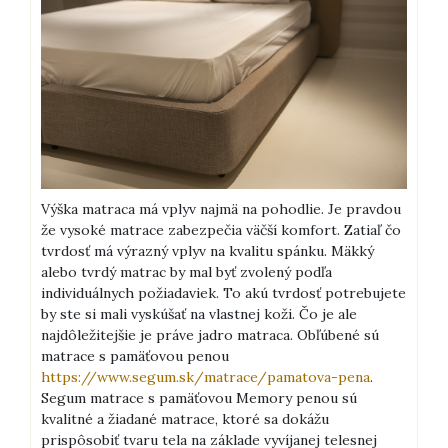
Výška matraca má vplyv najmä na pohodlie. Je pravdou
že vysoké matrace zabezpečia väčší komfort. Zatiaľ čo
tvrdosť má výrazný vplyv na kvalitu spánku. Mäkký
alebo tvrdý matrac by mal byť zvolený podľa
individuálnych požiadaviek. To akú tvrdosť potrebujete
by ste si mali vyskúšať na vlastnej koži. Čo je ale
najdôležitejšie je práve jadro matraca. Obľúbené sú
matrace s pamäťovou penou
https://www.segum.sk/matrace/pamatova-pena
.
Segum matrace s pamäťovou Memory penou sú
kvalitné a žiadané matrace, ktoré sa dokážu
prispôsobiť tvaru tela na základe vyvíjanej telesnej