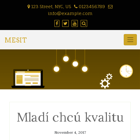
Skip
123 Street, NYC, US
0123456789
to
info@example.com
content
MESIT
Mladí chcú kvalitu
November 4, 2017