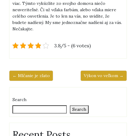
viac. Týmto vykúzlite zo svojho domova niečo
neuveriteľné. Či už vďaka farbám, alebo vďaka miere
celého osvetlenia. Je to len na vás, no uvidíte, že
budete nadšený. My sme jednoznačne nadšení aj za vás.
Nečakajte.
3.8/5 - (6 votes)
← Mlčanie je zlato
Výkon vo veľkom →
Search
Search
Recent Posts