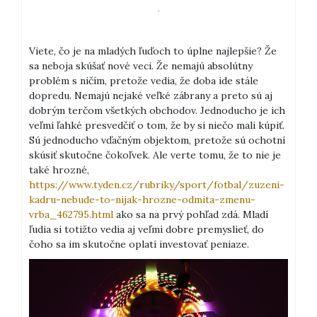
Viete, čo je na mladých ľuďoch to úplne najlepšie? Že
sa neboja skúšať nové veci. Že nemajú absolútny
problém s ničím, pretože vedia, že doba ide stále
dopredu. Nemajú nejaké veľké zábrany a preto sú aj
dobrým terčom všetkých obchodov. Jednoducho je ich
veľmi ľahké presvedčiť o tom, že by si niečo mali kúpiť.
Sú jednoducho vďačným objektom, pretože sú ochotní
skúsiť skutočne čokoľvek. Ale verte tomu, že to nie je
také hrozné,
https://www.tyden.cz/rubriky/sport/fotbal/zuzeni-
kadru-nebude-to-nijak-hrozne-odmita-zmenu-
vrba_462795.html
ako sa na prvý pohľad zdá. Mladí
ľudia si totižto vedia aj veľmi dobre premyslieť, do
čoho sa im skutočne oplatí investovať peniaze.