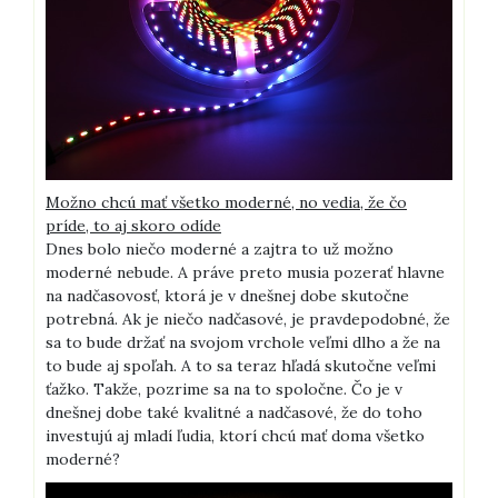
Možno chcú mať všetko moderné, no vedia, že čo
príde, to aj skoro odíde
Dnes bolo niečo moderné a zajtra to už možno
moderné nebude. A práve preto musia pozerať hlavne
na nadčasovosť, ktorá je v dnešnej dobe skutočne
potrebná. Ak je niečo nadčasové, je pravdepodobné, že
sa to bude držať na svojom vrchole veľmi dlho a že na
to bude aj spoľah. A to sa teraz hľadá skutočne veľmi
ťažko. Takže, pozrime sa na to spoločne. Čo je v
dnešnej dobe také kvalitné a nadčasové, že do toho
investujú aj mladí ľudia, ktorí chcú mať doma všetko
moderné?