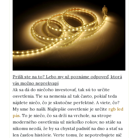
Prišli ste na to? Lebo my už poznáme odpoveď, ktorá
vás možno neprekvapí
Ak sa dá do niečoho investovať, tak sú to určite
osvetlenia. Tie sa nemenia až tak často, pokiaľ teda
nájdete niečo, čo je skutočne perfektné. A viete, čo?
My sme ho našli. Najlepšie osvetlenie je určite
rgb led
pás
. To je niečo, čo sa drží na vrchole, na strope
moderného osvetlenia už niekoľko rokov, no stále sa
nikomu nezdá, že by sa chystal padnúť na dno a stať sa
len časťou histórie. Verte tomu, že nepotrebujete nič