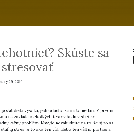
tehotnieť? Skúste sa
stresovať
nuary 29, 2019
ha počať dieťa vysoká, jednoducho sa im to nedarí. V prvom
 vám na základe niekoľkých testov budú vedieť so
adny vážny problém. Navyše nezabudnite na to, že aj to sa
táť aj stres. A to ako ten váš, alebo ten vášho partnera.