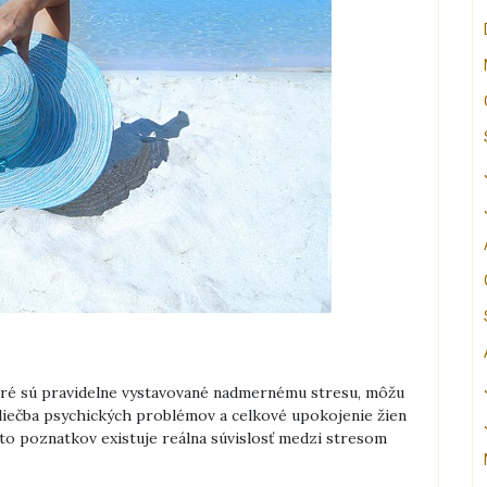
toré sú pravidelne vystavované nadmernému stresu, môžu
 liečba psychických problémov a celkové upokojenie žien
hto poznatkov existuje reálna súvislosť medzi stresom