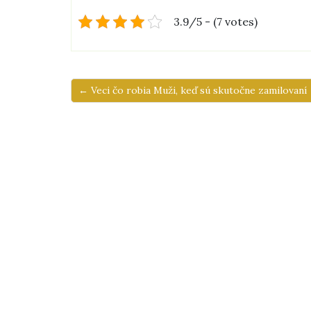
3.9/5 - (7 votes)
← Veci čo robia Muži, keď sú skutočne zamilovaní