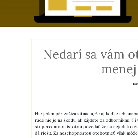
Nedarí sa vám o
menej 
Ja
Nie jeden pár zažíva situáciu, že aj keď je ich sna
rade nie je na škodu, ak zájdete za odborníkmi. Tí
stopercentnou istotou povedať, že sa nejedná o ži
dá riešiť. Za neschopnosťou otehotnieť, však môže s