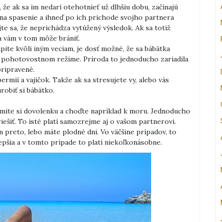
že ak sa im nedarí otehotnieť už dlhšiu dobu, začínajú
ko na spasenie a ihneď po ich príchode svojho partnera
jte sa, že neprichádza vytúžený výsledok. Ak sa totiž
a vám v tom môže brániť.
pite kvôli iným veciam, je dosť možné, že sa bábätka
i pohotovostnom režime. Príroda to jednoducho zariadila
 pripravené.
rmií a vajíčok. Takže ak sa stresujete vy, alebo vás
urobiť si bábätko.
ezmite si dovolenku a choďte napríklad k moru. Jednoducho
iešiť. To isté platí samozrejme aj o vašom partnerovi.
 preto, lebo máte plodné dni. Vo väčšine prípadov, to
lepšia a v tomto prípade to platí niekoľkonásobne.