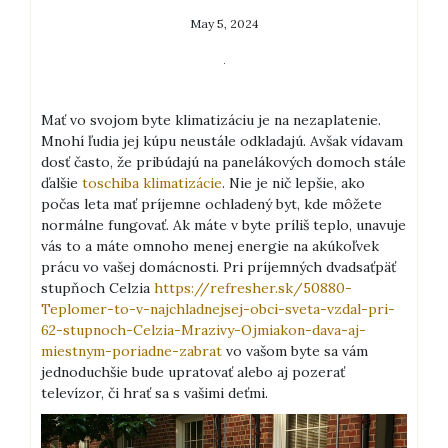
May 5, 2024
Mať vo svojom byte klimatizáciu je na nezaplatenie.
Mnohí ľudia jej kúpu neustále odkladajú. Avšak vídavam
dosť často, že pribúdajú na panelákových domoch stále
ďalšie
toschiba klimatizácie
. Nie je nič lepšie, ako
počas leta mať príjemne ochladený byt, kde môžete
normálne fungovať.
Ak máte v byte príliš teplo, unavuje
vás to a máte omnoho menej energie na akúkoľvek
prácu vo vašej domácnosti. Pri príjemných dvadsaťpäť
stupňoch Celzia
https://refresher.sk/50880-
Teplomer-to-v-najchladnejsej-obci-sveta-vzdal-pri-
62-stupnoch-Celzia-Mrazivy-Ojmiakon-dava-aj-
miestnym-poriadne-zabrat
vo vašom byte sa vám
jednoduchšie bude upratovať alebo aj pozerať
televízor, či hrať sa s vašimi deťmi.