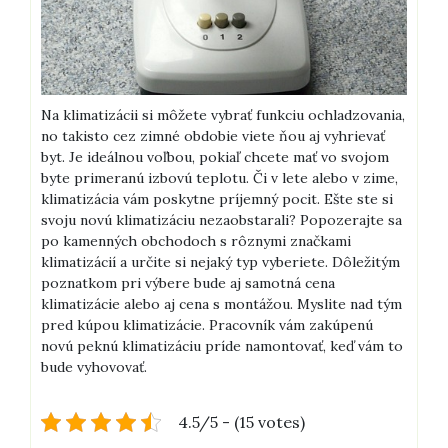
Na klimatizácii si môžete vybrať funkciu ochladzovania,
no takisto cez zimné obdobie viete ňou aj vyhrievať
byt. Je ideálnou voľbou, pokiaľ chcete mať vo svojom
byte primeranú izbovú teplotu. Či v lete alebo v zime,
klimatizácia vám poskytne príjemný pocit.
Ešte ste si
svoju novú klimatizáciu nezaobstarali? Popozerajte sa
po kamenných obchodoch s rôznymi značkami
klimatizácií a určite si nejaký typ vyberiete.
Dôležitým
poznatkom pri výbere bude aj samotná cena
klimatizácie alebo aj cena s montážou. Myslite nad tým
pred kúpou klimatizácie. Pracovník vám zakúpenú
novú peknú klimatizáciu príde namontovať, keď vám to
bude vyhovovať.
4.5/5 - (15 votes)