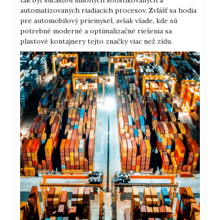
tak byť súčasťou mnohých sofistikovaných a
automatizovaných riadiacich procesov. Zvlášť sa hodia
pre automobilový priemysel, avšak všade, kde sú
potrebné moderné a optimalizačné riešenia sa
plastové kontajnery tejto značky viac než zídu.