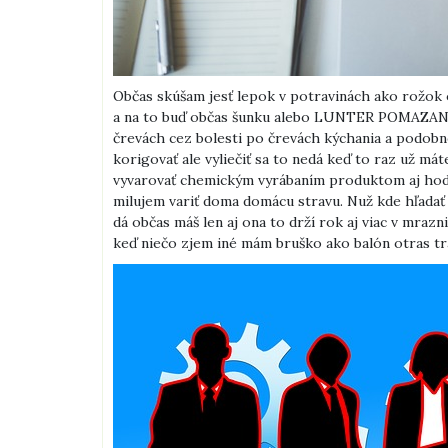
Občas skúšam jesť lepok v potravinách ako rožok 
a na to buď občas šunku alebo LUNTER POMAZANKA
črevách cez bolesti po črevách kýchania a podobne
korigovať ale vyliečiť sa to nedá keď to raz už má
vyvarovať chemickým vyrábaním produktom aj hodo
milujem variť doma domácu stravu. Nuž kde hľada
dá občas máš len aj ona to drží rok aj viac v mrazn
keď niečo zjem iné mám bruško ako balón otras tr