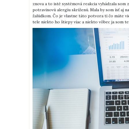
znova a to isté systémová reakcia vyhádzala som z
potravinovú alergiu skríženú. Mala by som ísť aj 
žalúdkom. Čo je vlastne táto potvora tí čo máte v
tele niekto ho štiepy viac a niekto vôbec ja som t