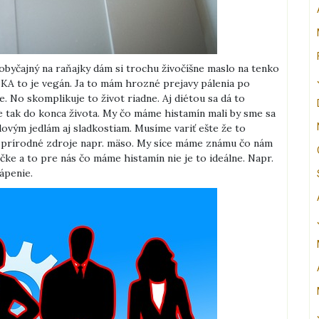
obyčajný na raňajky dám si trochu živočíšne maslo na tenko
 to je vegán. Ja to mám hrozné prejavy pálenia po
. No skomplikuje to život riadne. Aj diétou sa dá to
te tak do konca života. My čo máme histamín mali by sme sa
vým jedlám aj sladkostiam. Musíme variť ešte že to
ť prírodné zdroje napr. mäso. My síce máme známu čo nám
ičke a to pre nás čo máme histamín nie je to ideálne. Napr.
ápenie.