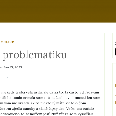
ONLINE
problematiku
ember 13, 2023
niekedy treba veľa úsilia ale dá sa to. Ja často vyhľadávam
istili histamín nemala som o tom žiadne vedomosti len som
em vám nie sranda ak to niektorý máte viete o čom
rom zjedla nanuky a slané čipsy des. Večer ma začalo
le jednoducho to nemôžem jesť. Nuž včera som vyskúšala