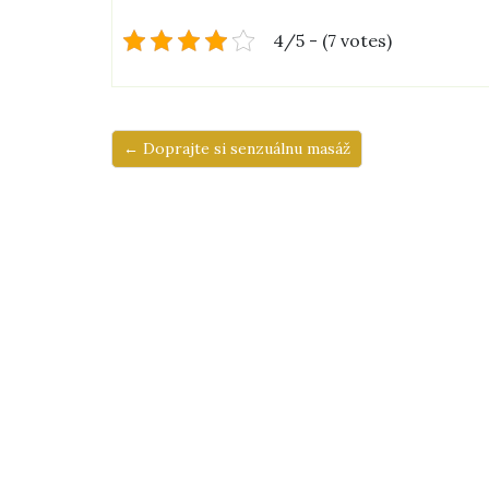
4/5 - (7 votes)
← Doprajte si senzuálnu masáž