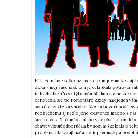
Ešte že máme toľko už dnes o tom poznatkov aj ke
diéta v inej zase inak tam je celá škála potravín 
individuálne. Čo sa týka mňa hľadám rôzne zdroj
ochorenia ale tie komentáre každý inak jeden vám od
sám čo uznáte za vhodné. Ako sa hovorí podľa svo
rozšírenému aj keď o jeho existencii mnoho z nás n
šíriť to cez FB či média alebo viac písať o tom leb
zbaviť vyhnúť odporúčala by som aj školenia o tejt
problematiku zaujímať a robiť prednášky a podobn