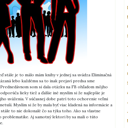
ď stále je to málo mám knihy v jednej sa uvádza Eliminačná
zakázaná lebo každému sa to inak prejaví predsa sme
e. Prednedávnom som si dala otázku na FB ohľadom môjho
porúča lieky tiež a ďalšie iné myslím si že najlepšie je
jho uváženia. V súčasnej dobe patrí toto ochorenie veľmi
etuší. Myslím si že by mala byť viac kladená na informácie a
o stále to nie dokonalé čo sa týka toho. Ako sa vlastne
o problematike. Aj samotný lektori by sa mali o túto
e.