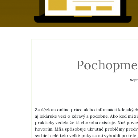
Pochopme 
Sept
Za účelom online práce alebo informácií kdejakých 
aj lekárske veci o zdravý a podobne. Ako keď mi z
prakticky vedela že tá choroba existuje. Nuž povi
hovorím. Mňa spôsobuje ukrutné problémy predvče
svrbieť celé telo veľké puky sa mi vyhodili po te