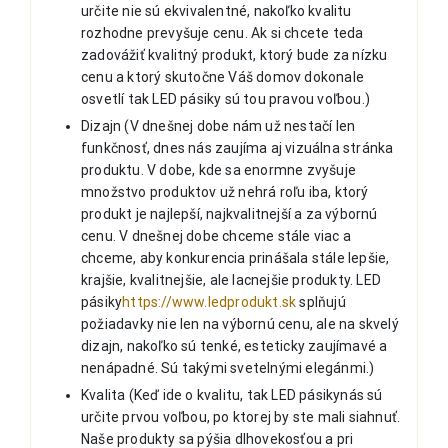
určite nie sú ekvivalentné, nakoľko kvalitu
rozhodne prevyšuje cenu. Ak si chcete teda
zadovážiť kvalitný produkt, ktorý bude za nízku
cenu a ktorý skutočne Váš domov dokonale
osvetlí tak LED pásiky sú tou pravou voľbou.)
Dizajn (V dnešnej dobe nám už nestačí len
funkčnosť, dnes nás zaujíma aj vizuálna stránka
produktu. V dobe, kde sa enormne zvyšuje
množstvo produktov už nehrá roľu iba, ktorý
produkt je najlepší, najkvalitnejší a za výbornú
cenu. V dnešnej dobe chceme stále viac a
chceme, aby konkurencia prinášala stále lepšie,
krajšie, kvalitnejšie, ale lacnejšie produkty. LED
pásiky
https://www.ledprodukt.sk
splňujú
požiadavky nie len na výbornú cenu, ale na skvelý
dizajn, nakoľko sú tenké, esteticky zaujímavé a
nenápadné. Sú takými svetelnými elegánmi.)
Kvalita (Keď ide o kvalitu, tak LED pásikynás sú
určite prvou voľbou, po ktorej by ste mali siahnuť.
Naše produkty sa pýšia dlhovekosťou a pri