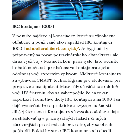
IBC kontajner 1000 l
V ponuke nájdete aj kontajnery, ktoré sú všeobecne
obľúbené a používané ako napríklad IBC kontajner
1000 l
s
choellerallibert.com/sk/
.
Je hygienicky
pripravený na
tovar potravinárskeho charakteru, ale
dá sa využiť aj v kozmetickom priemysle. Iste oceníte
bohaté možnosti príslušenstva kontajnera a jeho
odolnosť voči externým vplyvom. Niektoré kontajnery
sú vybavené SMART technológiami pre sledovanie pri
preprave a manipulácii. Materiály sú väčšinou odolné
voči UV žiareniu, aby sa zabezpečilo že sa tovar
nepokazí. Jednotlivé diely IBC kontajnera na 1000 l sa
dajú vymieňať. Je to praktické a zvyšuje možnosti
dlhšej životnosti. Kontajnery sú vysoko odolné a dajú
sa skladovať aj v priemyselných halách, či iných
náročnejších prostrediach bez toho, aby sa obsah
poškodil.
Pokiaľ by ste o IBC kontajneroch chceli