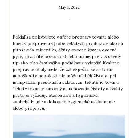
May 4, 2022
Pokiaľ sa pohybujete v sfére prepravy tovaru, alebo
hneď v preprave a výrobe tekutých produktov, ako sú
pitná voda, minerálka, džúsy, ovocné šťavy a ovocné
pyré, zbystrite pozornosť, lebo máme pre vás skvelý
tip, ako túto časť vášho podnikanie vylepšiť. Kvalitné
prepravné obaly nielenže zabezpečia, že sa tovar
nepoškodí a nepokazí, ale môžu uľahčiť život aj pri
manipulácii, presúvaní a skladovaní tekutého tovaru.
Tekutý tovar je náročný na uchovanie čistoty a kvality,
preto si vyžaduje starostlivé a hygienické
zaobchádzanie a dokonalé hygienické uskladnenie
alebo prepravu.