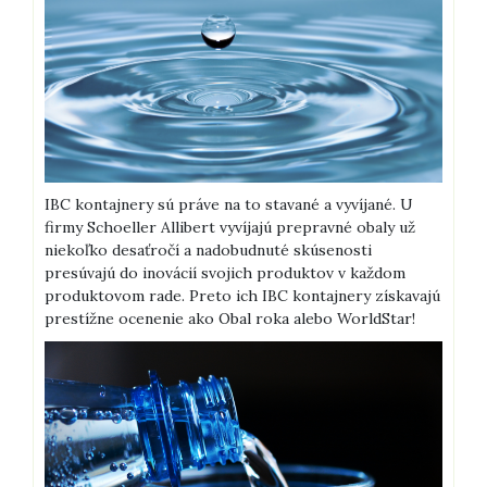
IBC kontajnery sú práve na to stavané a vyvíjané. U
firmy Schoeller Allibert vyvíjajú prepravné obaly už
niekoľko desaťročí a nadobudnuté skúsenosti
presúvajú do inovácií svojich produktov v každom
produktovom rade. Preto ich IBC kontajnery získavajú
prestížne ocenenie ako Obal roka alebo WorldStar!