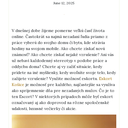
June 12, 2025
V dnešnej dobe žijeme pomerne veľkú časť života
online. Častokrát sa najmä nezadaní ľudia priamo z
práce vyberú do svojho domu či bytu, kde strávia
hodiny na svojom mobile. Ako chcete získať novú
známosť? Ako chcete získať nejaké vzrušenie? Ani vás
už nebaví každodenný stereotyp v podobe práce a
oddychu doma? Chcete aj vy zažiť situácie, kedy
prídete na iné myšlienky, kedy uvoľníte svoje telo, kedy
zažijete vzrušenie? Využite možnosť eskortu.
Eskort
Košice
je možnosť pre každého, najčastejšie sa využíva
ako spríjemnenie dňa pre nezadaných mužov. Čo je to
ten Escort? V niektorých prípadoch môže byť eskort
označovaný aj ako doprovod na rôzne spoločenské
udalosti, luxusné večierky či akcie.