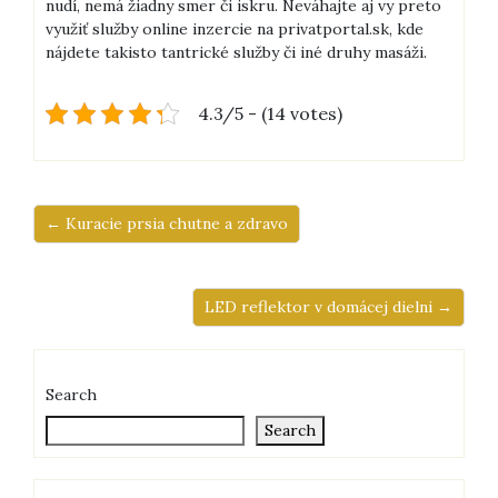
nudí, nemá žiadny smer či iskru.
Neváhajte aj vy preto
využiť služby online inzercie na privatportal.sk, kde
nájdete takisto tantrické služby či iné druhy masáži.
4.3/5 - (14 votes)
← Kuracie prsia chutne a zdravo
LED reflektor v domácej dielni →
Search
Search