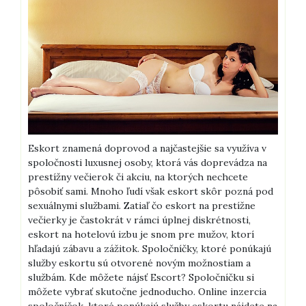
Eskort znamená doprovod a najčastejšie sa využíva v
spoločnosti luxusnej osoby, ktorá vás doprevádza na
prestížny večierok či akciu, na ktorých nechcete
pôsobiť sami. Mnoho ľudí však eskort skôr pozná pod
sexuálnymi službami. Zatiaľ čo eskort na prestížne
večierky je častokrát v rámci úplnej diskrétnosti,
eskort na hotelovú izbu je snom pre mužov, ktorí
hľadajú zábavu a zážitok. Spoločníčky, ktoré ponúkajú
služby eskortu sú otvorené novým možnostiam a
službám.
Kde môžete nájsť Escort? Spoločníčku si
môžete vybrať skutočne jednoducho. Online inzercia