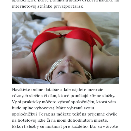
spoločníčok, ktoré ponúkajú služby eskortu nájdete na
internetovej stránke privatportal.sk.
Navštívte online databázu, kde nájdete inzercie
rôznych slečien či dám, ktoré ponúkajú rôzne služby.
Vy si prakticky môžete vybrať spoločníčku, ktorá vám
bude úplne vyhovovať. Máte vybranú svoju
spoločníčku? Teraz sa môžete tešiť na príjemné chvíle
na hotelovej izbe či na inom dohodnutom mieste.
Eskort služby sú možnosť pre každého, kto sa v živote