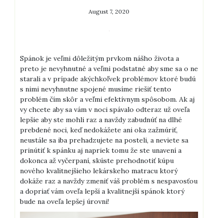
August 7, 2020
Spánok je veľmi dôležitým prvkom nášho života a
preto je nevyhnutné a veľmi podstatné aby sme sa o ne
starali a v prípade akýchkoľvek problémov ktoré budú
s nimi nevyhnutne spojené musíme riešiť tento
problém čím skôr a veľmi efektívnym spôsobom. Ak aj
vy chcete aby sa vám v noci spávalo odteraz už oveľa
lepšie aby ste mohli raz a navždy zabudnúť na dlhé
prebdené noci, keď nedokážete ani oka zažmúriť,
neustále sa iba prehadzujete na posteli, a neviete sa
prinútiť k spánku aj napriek tomu že ste unavení a
dokonca až vyčerpaní, skúste prehodnotiť kúpu
nového kvalitnejšieho lekárskeho matracu ktorý
dokáže raz a navždy zmeniť váš problém s nespavosťou
a dopriať vám oveľa lepší a kvalitnejší spánok ktorý
bude na oveľa lepšej úrovni!