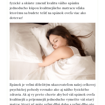
fyzické a skúste zmeniť kvalitu vášho spánku
jednoducho kúpou kvalitnejšieho matracu vďaka
ktorému sa budete tešiť na spánok oveľa viac ako
doteraz!
Spánok je veľmi dôležitým ukazovateľom našej celkovej
psychickej pohody rovnako ako aj nášho fyzického
zdravia. Ak aj vy preto chcete aby bol váš spánok oveľa
kvalitnejší a príjemnejší jednoducho vymeňte váš starý
matrac ktorý už máte veľmi dlhú dobu a veľmi dlho ste