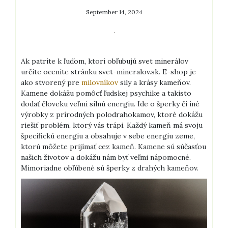
September 14, 2024
Ak patríte k ľuďom, ktorí obľubujú svet minerálov
určite oceníte stránku svet-mineralov.sk. E-shop je
ako stvorený pre
milovníkov
sily a krásy kameňov.
Kamene dokážu pomôcť ľudskej psychike a takisto
dodať človeku veľmi silnú energiu. Ide o šperky či iné
výrobky z prírodných polodrahokamov, ktoré dokážu
riešiť problém, ktorý vás trápi. Každý kameň má svoju
špecifickú energiu a obsahuje v sebe energiu zeme,
ktorú môžete prijímať cez kameň. Kamene sú súčasťou
našich životov a dokážu nám byť veľmi nápomocné.
Mimoriadne obľúbené sú šperky z drahých kameňov.