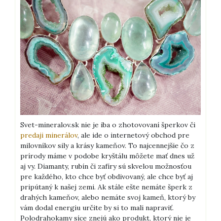
Svet-mineralov.sk nie je iba o zhotovovaní šperkov či
predaji minerálov
, ale ide o internetový obchod pre
milovníkov sily a krásy kameňov. To najcennejšie čo z
prírody máme v podobe kryštálu môžete mať dnes už
aj vy. Diamanty, rubín či zafíry sú skvelou možnosťou
pre každého, kto chce byť obdivovaný, ale chce byť aj
pripútaný k našej zemi. Ak stále ešte nemáte šperk z
drahých kameňov, alebo nemáte svoj kameň, ktorý by
vám dodal energiu určite by si to mali napraviť.
Polodrahokamy síce znejú ako produkt, ktorý nie je