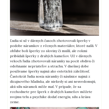
Ľudia si už v dávnych časoch zhotovovali šperky v
podobe náramkov z rôznych materiálov, ktoré našli. V
obľube boli šperky zo sloviny či mušlí, ale rokmi
pribúdali šperky z drahých kameňov. Už v dávnych
vekoch ľudia zhotovovali náramky na pocit obdivu či
odohnanie nepriateľov a strachu. V dnešnej dobe
používame šperky najmä ako estetickú záležitosť.
Častokrát ľudia nosia náramky či náušnice najmä z
dizajnového hľadiska, ale niekedy si ani neuvedomujú,
akú silu náramok môže mať. V prípade, že sa
rozhodnete pre šperk z drahých kameňov môžete
svojmu telu a psychike dodať energiu, silu a krásu
zeme.