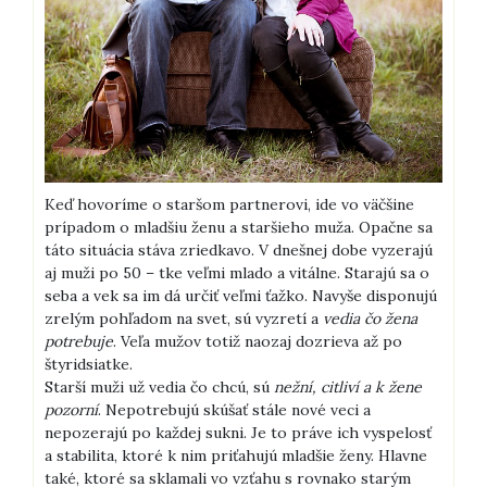
Keď hovoríme o staršom partnerovi, ide vo väčšine
prípadom o mladšiu ženu a staršieho muža. Opačne sa
táto situácia stáva zriedkavo. V dnešnej dobe vyzerajú
aj muži po 50 – tke veľmi mlado a vitálne. Starajú sa o
seba a vek sa im dá určiť veľmi ťažko. Navyše disponujú
zrelým pohľadom na svet, sú vyzretí a
vedia čo žena
potrebuje
. Veľa mužov totiž naozaj dozrieva až po
štyridsiatke.
Starší muži už vedia čo chcú, sú
nežní, citliví a k žene
pozorní
. Nepotrebujú skúšať stále nové veci a
nepozerajú po každej sukni. Je to práve ich vyspelosť
a stabilita, ktoré k nim priťahujú mladšie ženy. Hlavne
také, ktoré sa sklamali vo vzťahu s rovnako starým