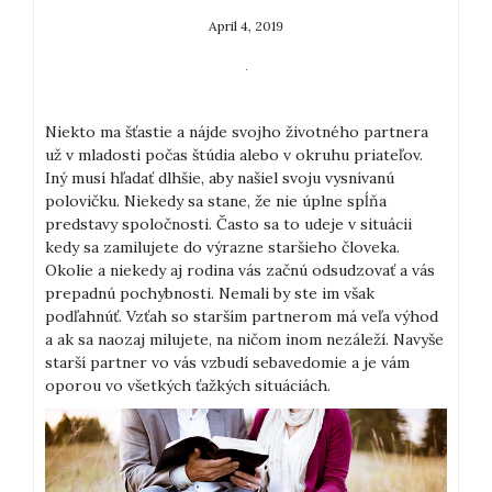
April 4, 2019
Niekto ma šťastie a nájde svojho životného partnera
už v mladosti počas štúdia alebo v okruhu priateľov.
Iný musí hľadať dlhšie, aby našiel svoju vysnívanú
polovičku. Niekedy sa stane, že nie úplne spĺňa
predstavy spoločnosti. Často sa to udeje v situácii
kedy sa zamilujete do výrazne staršieho človeka.
Okolie a niekedy aj rodina vás začnú odsudzovať a vás
prepadnú pochybnosti. Nemali by ste im však
podľahnúť. Vzťah so starším partnerom má veľa výhod
a ak sa naozaj milujete, na ničom inom nezáleží. Navyše
starší partner vo vás
vzbudí sebavedomie
a je vám
oporou vo všetkých ťažkých situáciách.