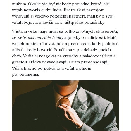
mužom. Okolie vie byť niekedy poriadne kruté, ale
vzťah netvoria cudzí ľudia. Preto ak si navzájom
vyhovujú aj vekovo rozdielni partneri, mali by o svoj
vzťah bojovať a nevšímať si uštipačné poznámky.
V istom veku majú muži už toľko životných skúseností,
že
nehrozia neustále hádky
a prieky o maličkosti. Majú
za sebou niekoľko vzťahov a preto vedia kedy je dobré
mlčať a kedy hovoriť. Poučili sa z predchádzajúcich
chýb. Vedia aj reagovať na vrtochy a náladovosť žien s
gráciou. Hádky nevyvolávajú, ale im predchádzajú.
Túžia hlavne po pokojnom vzťahu plnom
porozumenia.