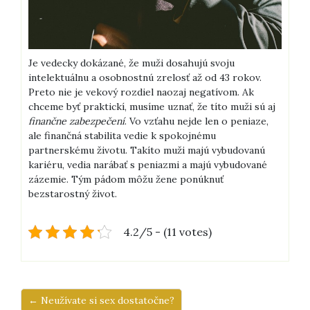
Je vedecky dokázané, že muži dosahujú svoju
intelektuálnu a osobnostnú zrelosť až od 43 rokov.
Preto nie je vekový rozdiel naozaj negatívom. Ak
chceme byť praktickí, musíme uznať, že títo muži sú aj
finančne zabezpečení
. Vo vzťahu nejde len o peniaze,
ale finančná stabilita vedie k spokojnému
partnerskému životu. Takíto muži majú vybudovanú
kariéru, vedia narábať s peniazmi a majú vybudované
zázemie. Tým pádom môžu žene ponúknuť
bezstarostný život.
4.2/5 - (11 votes)
← Neužívate si sex dostatočne?