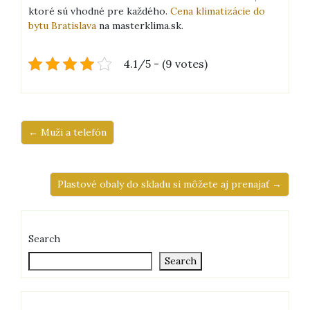
ktoré sú vhodné pre každého.
Cena klimatizácie do
bytu Bratislava
na masterklima.sk.
4.1/5 - (9 votes)
← Muži a telefón
Plastové obaly do skladu si môžete aj prenajať →
Search
Search