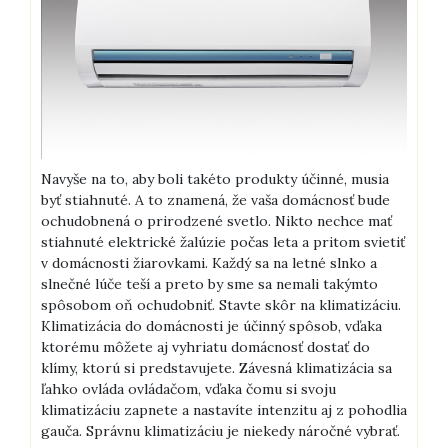
Navyše na to, aby boli takéto produkty účinné, musia
byť stiahnuté. A to znamená, že vaša domácnosť bude
ochudobnená o prirodzené svetlo. Nikto nechce mať
stiahnuté elektrické žalúzie počas leta a pritom svietiť
v domácnosti žiarovkami. Každý sa na letné slnko a
slnečné lúče teší a preto by sme sa nemali takýmto
spôsobom oň ochudobniť.
Stavte skôr na klimatizáciu.
Klimatizácia do domácnosti je účinný spôsob, vďaka
ktorému môžete aj vyhriatu domácnosť dostať do
klímy, ktorú si predstavujete. Závesná klimatizácia sa
ľahko ovláda ovládačom, vďaka čomu si svoju
klimatizáciu zapnete a nastavíte intenzitu aj z pohodlia
gauča. Správnu klimatizáciu je niekedy náročné vybrať.