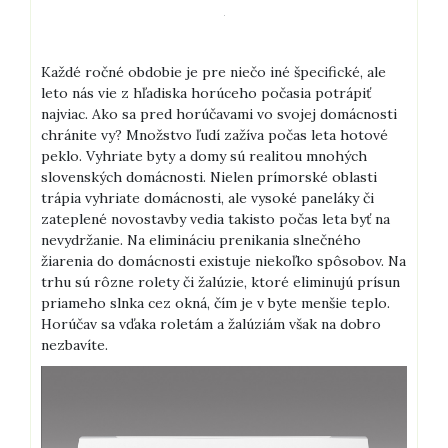
Každé ročné obdobie je pre niečo iné špecifické, ale
leto nás vie z hľadiska horúceho počasia potrápiť
najviac. Ako sa pred horúčavami vo svojej domácnosti
chránite vy? Množstvo ľudí zažíva počas leta hotové
peklo. Vyhriate byty a domy sú realitou mnohých
slovenských domácnosti. Nielen prímorské oblasti
trápia vyhriate domácnosti, ale vysoké paneláky či
zateplené novostavby vedia takisto počas leta byť na
nevydržanie.
Na elimináciu prenikania slnečného
žiarenia do domácnosti existuje niekoľko spôsobov. Na
trhu sú rôzne rolety či žalúzie, ktoré eliminujú prísun
priameho slnka cez okná, čím je v byte menšie teplo.
Horúčav sa vďaka roletám a žalúziám však na dobro
nezbavíte.