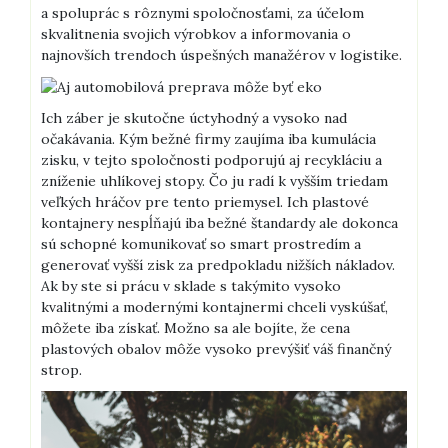
a spoluprác s rôznymi spoločnosťami, za účelom
skvalitnenia svojich výrobkov a informovania o
najnovších trendoch úspešných manažérov v logistike.
Ich záber je skutočne úctyhodný a vysoko nad
očakávania. Kým bežné firmy zaujíma iba kumulácia
zisku, v tejto spoločnosti podporujú aj recykláciu a
zníženie uhlíkovej stopy. Čo ju radí k vyšším triedam
veľkých hráčov pre tento priemysel. Ich plastové
kontajnery nespĺňajú iba bežné štandardy ale dokonca
sú schopné komunikovať so smart prostredím a
generovať vyšší zisk za predpokladu nižších nákladov.
Ak by ste si prácu v sklade s takýmito vysoko
kvalitnými a modernými kontajnermi chceli vyskúšať,
môžete iba získať. Možno sa ale bojíte, že cena
plastových obalov môže vysoko prevýšiť váš finančný
strop.