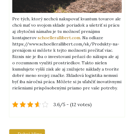
Pre tých, ktorý nechcú nakupovať kvantum tovarov ale
chcú mať vo svojom sklade poriadok a ušetriť si prácu
aj zbytočnú námahu je tu možnosť prenájmu
kontajnerov
schoellerallibert.com
. Na odkaze
https://www.schoellerallibert.com/sk/Produkty-na-
prenájom si môžete k tejto možnosti prečítať viac.
Biznis nie je iba o investovaní peňazí do nákupu ale aj
o rozumnom využití prostriedkov. Takto nielen
kumulujete vyšší zisk ale aj znižujete náklady a tvoríte
dobré meno svojej značke. Skladová logistika nemusí
byť iba náročná práca. Môžete si ju uľahčiť inovatívnymi
riešeniami prispôsobenými priamo pre vaše potreby.
3.6/5 - (12 votes)