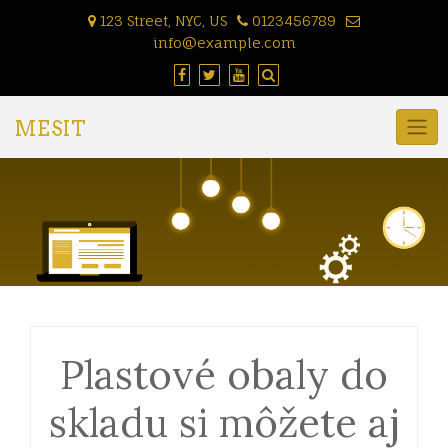
Skip
123 Street, NYC, US
0123456789
to
info@example.com
content
MESIT
Plastové obaly do
skladu si môžete aj