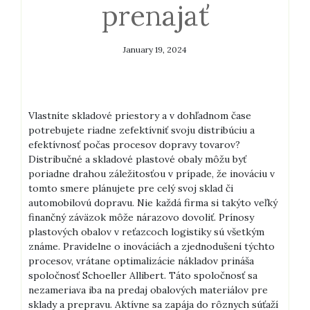
prenajať
January 19, 2024
Vlastníte skladové priestory a v dohľadnom čase
potrebujete riadne zefektívniť svoju distribúciu a
efektívnosť počas procesov dopravy tovarov?
Distribučné a skladové plastové obaly môžu byť
poriadne drahou záležitosťou v prípade, že inováciu v
tomto smere plánujete pre celý svoj sklad či
automobilovú dopravu. Nie každá firma si takýto veľký
finančný záväzok môže nárazovo dovoliť. Prínosy
plastových obalov v reťazcoch logistiky sú všetkým
známe. Pravidelne o inováciách a zjednodušení týchto
procesov, vrátane optimalizácie nákladov prináša
spoločnosť Schoeller Allibert. Táto spoločnosť sa
nezameriava iba na predaj obalových materiálov pre
sklady a prepravu. Aktívne sa zapája do rôznych súťaží