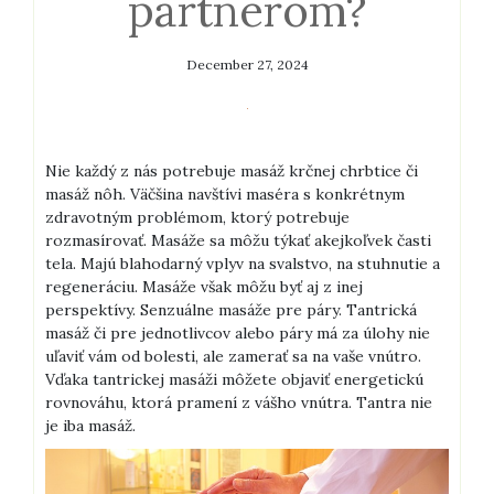
partnerom?
December 27, 2024
Nie každý z nás potrebuje masáž krčnej chrbtice či
masáž nôh. Väčšina navštívi maséra s konkrétnym
zdravotným problémom, ktorý potrebuje
rozmasírovať. Masáže sa môžu týkať akejkoľvek časti
tela. Majú blahodarný vplyv na svalstvo, na stuhnutie a
regeneráciu.
Masáže však môžu byť aj z inej
perspektívy. Senzuálne masáže pre páry. Tantrická
masáž či pre jednotlivcov alebo páry má za úlohy nie
uľaviť vám od bolesti, ale zamerať sa na vaše vnútro.
Vďaka tantrickej masáži môžete objaviť energetickú
rovnováhu, ktorá pramení z vášho vnútra. Tantra nie
je iba masáž.