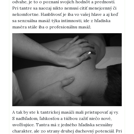
odvahe, je to o poznaní svojich hodnôt a predností.
Pri tantre sa naozaj nikto nemusí cítiť menejcenný či
nekomfortne. Hanblivosť je iba vo vašej hlave a aj keď
sa senzuálna masáž týka intímnosti, ide z hľadiska
maséra stále iba o profesionálnu masáž.
A tak by ste k tantrickej masáži mali pristupovať aj vy.
S nadhľadom, ľahkosťou a túžbou zažiť niečo nové,
uvoľňujúce. Tantra má z jedného hľadiska sexuálny
charakter, ale zo strany druhej duchovný potenciál. Pri