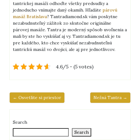
tantrickej masáži odhoďte všetky predsudky a
jednoducho vnímajte daný okamih.
Hľadáte
párovú
masáž Bratislava
? Tantradiamond.sk vám poskytne
nezabudnuteľný zážitok zo skutočne originálne
párovej masáže. Tantra je moderný spôsob uvoľnenia a
mali by ste ho vyskúšať aj vy. Tantradiamond.sk je tu
pre každého, kto chce vyskúšať nezabudnuteľnú
tantrickú masáž vo dvojici, ale aj pre jednotlivcov.
4.6/5 - (5 votes)
← Osvetlite si priestor
Nežná Tantra →
Search
Search