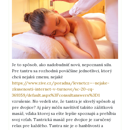
Je to spôsob, ako nadobudnúť novú, nepoznanú silu.
Pre tantru sa rozhodnú poväčšine jednotlivci, ktorý
chcú nejakú zmenu, nejaké
https://www.zive.cz/poradna/levnetcz—-nejake-
zkusenosti-internet-v-turnove/sc-20-cq-
369359/default.aspx%3Fconsultanswers%3D1
vzrušenie. No vedeli ste, že tantra je skvelý spôsob aj
pre dvojice? Aj páry môžu navštíviť takúto zážitkovú
masáž, vďaka ktorej sa ešte lepšie spoznajú a prehĺbia
svoj vzťah. Tantrická masáž pre dvojice je zaručený
relax pre každého.
Tantra nie je o hanblivosti a