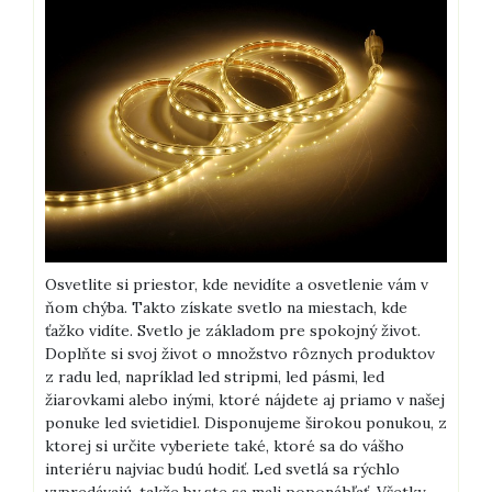
Osvetlite si priestor, kde nevidíte a osvetlenie vám v
ňom chýba. Takto získate svetlo na miestach, kde
ťažko vidíte. Svetlo je základom pre spokojný život.
Doplňte si svoj život o množstvo rôznych produktov
z radu led, napríklad led stripmi, led pásmi, led
žiarovkami alebo inými, ktoré nájdete aj priamo v našej
ponuke led svietidiel. Disponujeme širokou ponukou, z
ktorej si určite vyberiete také, ktoré sa do vášho
interiéru najviac budú hodiť. Led svetlá sa rýchlo
vypredávajú, takže by ste sa mali poponáhľať. Všetky