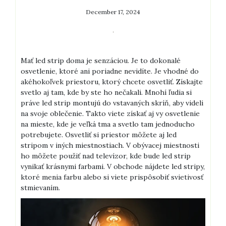
December 17, 2024
Mať led strip doma je senzáciou. Je to dokonalé
osvetlenie, ktoré ani poriadne nevidíte. Je vhodné do
akéhokoľvek priestoru, ktorý chcete osvetliť. Získajte
svetlo aj tam, kde by ste ho nečakali. Mnohí ľudia si
práve led strip montujú do vstavaných skríň, aby videli
na svoje oblečenie. Takto viete získať aj vy osvetlenie
na mieste, kde je veľká tma a svetlo tam jednoducho
potrebujete.
Osvetliť si priestor môžete aj led
stripom v iných miestnostiach. V obývacej miestnosti
ho môžete použiť nad televízor, kde bude led strip
vynikať krásnymi farbami. V obchode nájdete led stripy,
ktoré menia farbu alebo si viete prispôsobiť svietivosť
stmievaním.