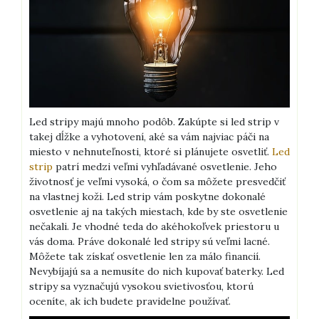
Led stripy majú mnoho podôb. Zakúpte si led strip v
takej dĺžke a vyhotovení, aké sa vám najviac páči na
miesto v nehnuteľnosti, ktoré si plánujete osvetliť.
Led
strip
patrí medzi veľmi vyhľadávané osvetlenie. Jeho
životnosť je veľmi vysoká, o čom sa môžete presvedčiť
na vlastnej koži. Led strip vám poskytne dokonalé
osvetlenie aj na takých miestach, kde by ste osvetlenie
nečakali. Je vhodné teda do akéhokoľvek priestoru u
vás doma. Práve dokonalé led stripy sú veľmi lacné.
Môžete tak získať osvetlenie len za málo financií.
Nevybíjajú sa a nemusíte do nich kupovať baterky. Led
stripy sa vyznačujú vysokou svietivosťou, ktorú
oceníte, ak ich budete pravidelne používať.