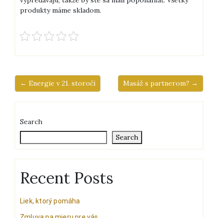
produkty máme skladom.
← Energie v 21. storočí
Masáž s partnerom? →
Search
Search
Recent Posts
Liek, ktorý pomáha
Zmluva na mieru pre vás