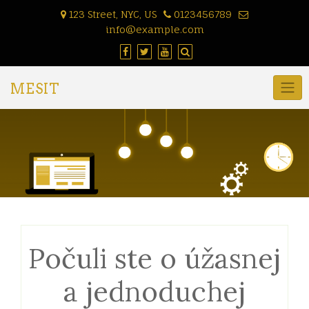
Skip
123 Street, NYC, US
0123456789
to
info@example.com
content
MESIT
Počuli ste o úžasnej
a jednoduchej