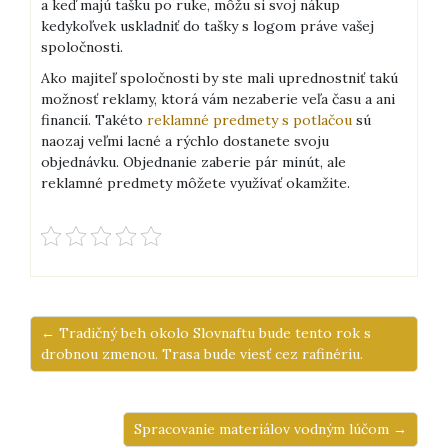
a keď majú tašku po ruke, môžu si svoj nákup
kedykoľvek uskladniť do tašky s logom práve vašej
spoločnosti.
Ako majiteľ spoločnosti by ste mali uprednostniť takú
možnosť reklamy, ktorá vám nezaberie veľa času a ani
financií. Takéto
reklamné predmety s potlačou
sú
naozaj veľmi lacné a rýchlo dostanete svoju
objednávku. Objednanie zaberie pár minút, ale
reklamné predmety môžete využívať okamžite.
← Tradičný beh okolo Slovnaftu bude tento rok s
drobnou zmenou. Trasa bude viesť cez rafinériu.
Spracovanie materiálov vodným lúčom →