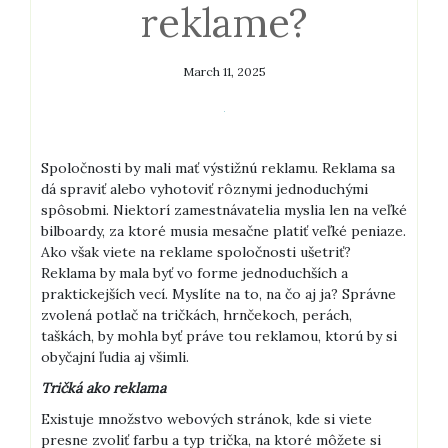
reklame?
March 11, 2025
Spoločnosti by mali mať výstižnú reklamu. Reklama sa
dá spraviť alebo vyhotoviť rôznymi jednoduchými
spôsobmi. Niektorí zamestnávatelia myslia len na veľké
bilboardy, za ktoré musia mesačne platiť veľké peniaze.
Ako však viete na reklame spoločnosti ušetriť?
Reklama by mala byť vo forme jednoduchších a
praktickejších vecí.
Myslíte na to, na čo aj ja? Správne
zvolená potlač na tričkách, hrnčekoch, perách,
taškách, by mohla byť práve tou reklamou, ktorú by si
obyčajní ľudia aj všimli.
Tričká ako reklama
Existuje množstvo webových stránok, kde si viete
presne zvoliť farbu a typ trička, na ktoré môžete si