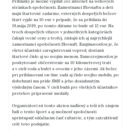
Prihlášky je možné vyplniť cez internet na webových
stránkach spoločnosti. Zamestnanci Slovnaftu a deti
majú štartovné zadarmo, externých dospelých bežcov
štart vyjde na 10 eur v prípade, že sa prihlásia do
19.mája 2019, po tomto dátume to bude už 12 eur. Na
troch dospelých víťazov v jednotlivých kategóriách
čakajú vecné ceny a trofej, získajú ich aj najrýchlejší
zamestnanci spoločnosti Slovnaft. Zaujímavosťou je, že
všetci účastníci zaregistrovaní vopred, dostanú
štartové číslo aj so svojim menom. Samozrejmosťou je
poskytované občerstvenie na 10 kilometrovej trati
a v cieli voda a bufet s ovocím v jeho zázemí. Ak bežec
pri prihlasovaní on-line zadá aj číslo svojho mobilu, po
dobehnutí mu príde SMS s jeho dosiahnutým
výsledným časom. V cieli budú pre všetkých účastníkov
pretekov pripravené medaily.
Organizátori sú touto akciou nadšený a teší ich záujem
ľudí o tento šport a aj možnosť spoločnosti
sprístupniť súťažiacim časť rafinérie, a tým zatraktívniť
celé toto podujatie.