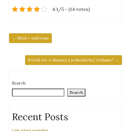
4.1/5 - (14 votes)
← Muži v uniforme
Počuli ste o úžasnej a jednoduchej reklame? →
Search
Search
Recent Posts
Liek, ktorý pomáha