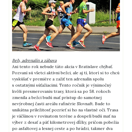
Beh, adrenalín a zábava
Ani tento rok nebude táto akcia v Bratislave chýbať.
Pozvaní sú všetci aktívni bežci, ale aj tí, ktorí si to chcú
vyskúšať v premiére a zažiť ten adrenalín spolu
s ostatnými súťažiacimi. Tento ročník je výnimočný
kvôli presmerovaniu trasy, ktorá sa po 58. rokoch
zmenila a bežci budú mať prístup do samotnej
nevýrobnej časti areálu rafinérie Slovnaft. Bude to
unikátna príležitosť pozrieť si ho na vlastné oči. Trasa
je väčšinou v rovinatom teréne a dospelí budú mať na
výber z desať a päť kilometrovej dĺžky, pričom pobežia
po asfaltovej a lesnej ceste a po hrádzi, takmer dva